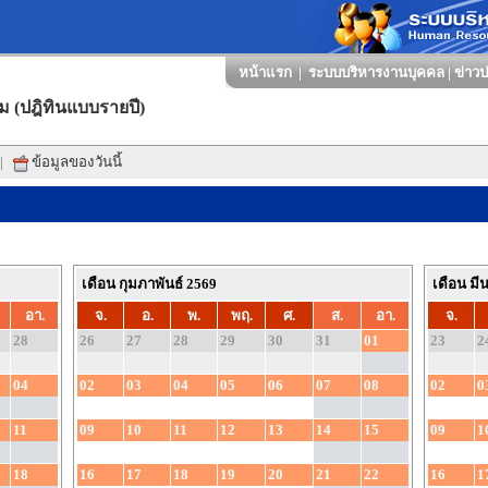
หน้าแรก
|
ระบบบริหารงานบุคคล
|
ข่าวป
ม (ปฎิทินแบบรายปี)
|
ข้อมูลของวันนี้
เดือน กุมภาพันธ์ 2569
เดือน มี
อา.
จ.
อ.
พ.
พฤ.
ศ.
ส.
อา.
จ.
28
26
27
28
29
30
31
01
23
2
04
02
03
04
05
06
07
08
02
0
11
09
10
11
12
13
14
15
09
1
18
16
17
18
19
20
21
22
16
1