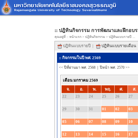
:: ปฎิทินกิจกรรม การพัฒนาและฝึกอบร
คุณอยู่ที่ ::
หน้าแรก
>
ปฎิทินกิจกรรม
> ปฎิทินแบบรายปี ...
ปฎิทินแบบรายปี
|
ปฎิทินแบบรายเดือน
:: กิจกรรมในปี พศ. 2569
<< ปีที่ผ่านมา พศ. 2568
|
ปีหน้า พศ. 2570 >>
เดือน มกราคม 2569
จ.
อ.
พ.
พฤ.
ศ.
ส.
22
23
24
25
26
27
29
30
31
01
02
03
05
06
07
08
09
10
12
13
14
15
16
17